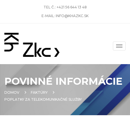
TEL Č.:
+421 56 644 13 48
E-MAIL:
INFO@KHAZKC.SK
POVINNÉ INFORMÁCIE
DOMOV
FAKTÚRY
POPLATKY ZA TELEKOMUNIKAČNÉ SLUŽBY