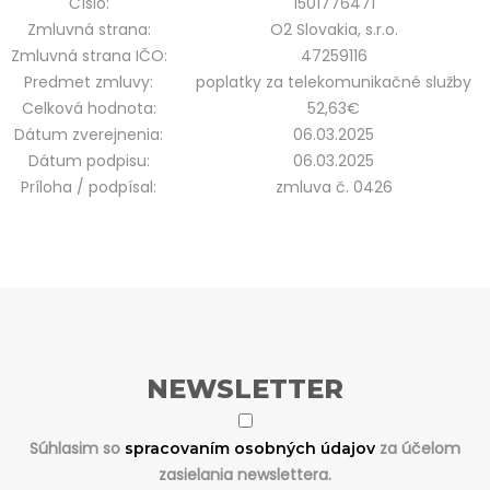
Číslo:
1501776471
Zmluvná strana:
O2 Slovakia, s.r.o.
Zmluvná strana IČO:
47259116
Predmet zmluvy:
poplatky za telekomunikačné služby
Celková hodnota:
52,63€
Dátum zverejnenia:
06.03.2025
Dátum podpisu:
06.03.2025
Príloha / podpísal:
zmluva č. 0426
NEWSLETTER
Súhlasim so
za účelom
spracovaním osobných údajov
zasielania newslettera.