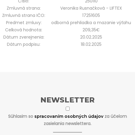
Číslo:
250110
Zmluvná strana:
Veronika Rusnačková - LIFTEX
Zmluvná strana IČO:
17251605
Predmet zmluvy:
odborná prehliadka a mazanie výťahu
Celková hodnota:
209,35€
Dátum zverejnenia:
20.02.2025
Dátum podpisu:
18.02.2025
NEWSLETTER
Súhlasim so
za účelom
spracovaním osobných údajov
zasielania newslettera.