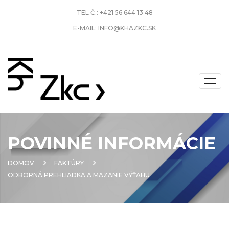
TEL Č.:
+421 56 644 13 48
E-MAIL:
INFO@KHAZKC.SK
POVINNÉ INFORMÁCIE
DOMOV
FAKTÚRY
ODBORNÁ PREHLIADKA A MAZANIE VÝŤAHU