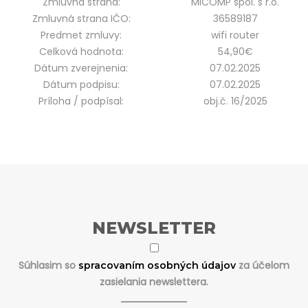
Zmluvná strana:
MICOMP spol. s r.o.
Zmluvná strana IČO:
36589187
Predmet zmluvy:
wifi router
Celková hodnota:
54,90€
Dátum zverejnenia:
07.02.2025
Dátum podpisu:
07.02.2025
Príloha / podpísal:
obj.č. 16/2025
NEWSLETTER
Súhlasim so
za účelom
spracovaním osobných údajov
zasielania newslettera.