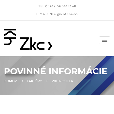
TEL Č.:
+421 56 644 13 48
E-MAIL:
INFO@KHAZKC.SK
POVINNÉ INFORMÁCIE
DOMOV
FAKTÚRY
WIFI ROUTER