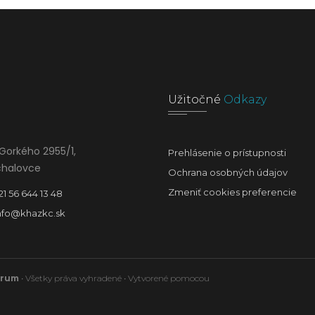
Užitočné
Odkazy
Gorkého 2955/1,
Prehlásenie o prístupnosti
chalovce
Ochrana osobných údajov
Zmeniť cookies preferencie
21 56 644 13 48
nfo@khazkc.sk
trum
• Všetky práva vyhradené • Vytvorené pomocou