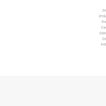
Zm
Zmlu
Pr
Ce
Dát
D
Prí