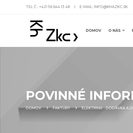
TEL Č.:
+421 56 644 13 48
E-MAIL:
INFO@KHAZKC.SK
DOMOV
O NÁS
POVINNÉ INFOR
DOMOV
FAKTÚRY
ELEKTRINA - DODÁVKA A D