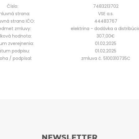
Číslo:
7483213702
luvná strana:
VSE a.s.
vná strana IČO:
44483767
edmet zmluvy:
elektrina - dodávka a distribúci
lková hodnota:
307,00€
um zverejnenia:
01.02.2025
átum podpisu:
01.02.2025
loha / podpísal:
zmluva č. 5100310735C
NEWSLETTER