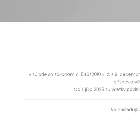
V súlade so zákonom č. 546/2010 Z. z. z 9. decembra
príspevkové
Od 1. júla 2025 sú všetky pov
Na nasledujú