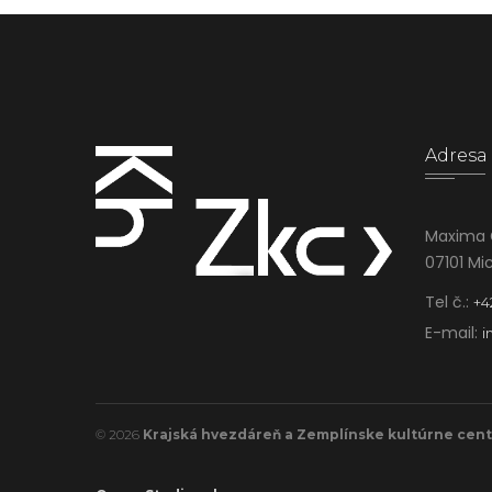
Adresa
Maxima 
07101 Mi
Tel č.:
+4
E-mail:
i
© 2026
Krajská hvezdáreň a Zemplínske kultúrne cen