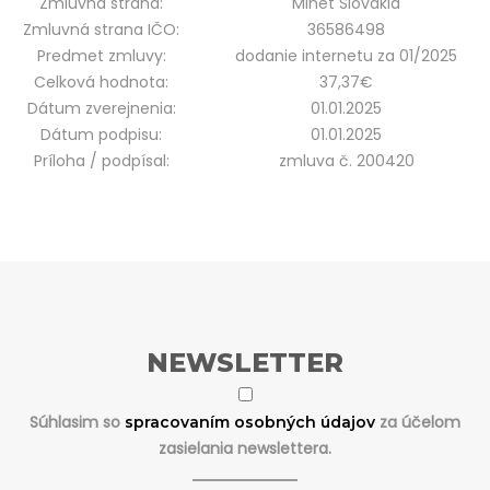
Zmluvná strana:
Minet Slovakia
Zmluvná strana IČO:
36586498
Predmet zmluvy:
dodanie internetu za 01/2025
Celková hodnota:
37,37€
Dátum zverejnenia:
01.01.2025
Dátum podpisu:
01.01.2025
Príloha / podpísal:
zmluva č. 200420
NEWSLETTER
Súhlasim so
za účelom
spracovaním osobných údajov
zasielania newslettera.