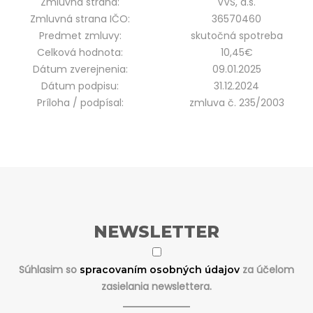
Zmluvná strana:
VVS, a.s.
Zmluvná strana IČO:
36570460
Predmet zmluvy:
skutočná spotreba
Celková hodnota:
10,45€
Dátum zverejnenia:
09.01.2025
Dátum podpisu:
31.12.2024
Príloha / podpísal:
zmluva č. 235/2003
NEWSLETTER
Súhlasim so
za účelom
spracovaním osobných údajov
zasielania newslettera.