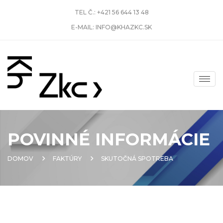
TEL Č.:
+421 56 644 13 48
E-MAIL:
INFO@KHAZKC.SK
POVINNÉ INFORMÁCIE
DOMOV
FAKTÚRY
SKUTOČNÁ SPOTREBA