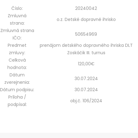
Číslo:
20240042
Zmluvná
o.z. Detské dopravné ihrisko
strana:
Zmluvná strana
50654969
IČO:
Predmet
prenájom detského dopravného ihriska DLT
zmluvy:
Zoskáčik III. turnus
Celková
120,00€
hodnota:
Dátum
30.07.2024
zverejnenia:
Dátum podpisu:
30.07.2024
Príloha /
obj.č. 106/2024
podpísal: