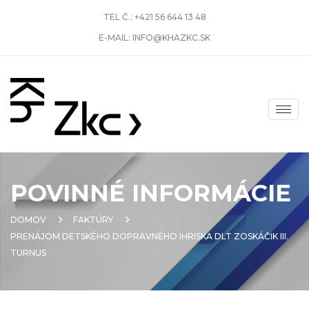
TEL Č.:
+421 56 644 13 48
E-MAIL:
INFO@KHAZKC.SK
POVINNÉ INFORMÁCIE
DOMOV
FAKTÚRY
PRENÁJOM DETSKÉHO DOPRAVNÉHO IHRISKA DLT ZOSKÁČIK III.
TURNUS