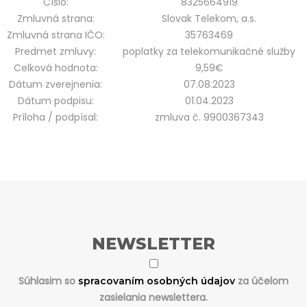
Číslo:
8325664919
Zmluvná strana:
Slovak Telekom, a.s.
Zmluvná strana IČO:
35763469
Predmet zmluvy:
poplatky za telekomunikačné služby
Celková hodnota:
9,59€
Dátum zverejnenia:
07.08.2023
Dátum podpisu:
01.04.2023
Príloha / podpísal:
zmluva č. 9900367343
NEWSLETTER
Súhlasim so
za účelom
spracovaním osobných údajov
zasielania newslettera.