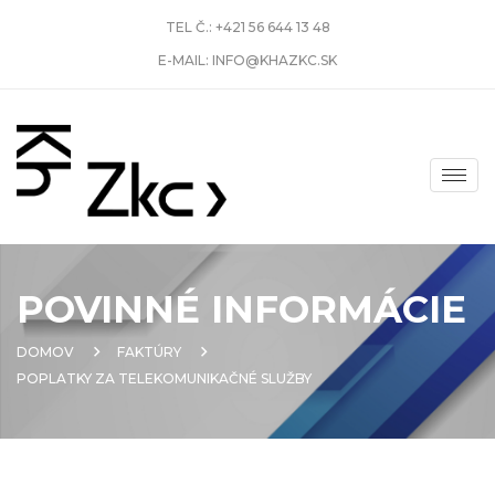
TEL Č.:
+421 56 644 13 48
E-MAIL:
INFO@KHAZKC.SK
POVINNÉ INFORMÁCIE
DOMOV
FAKTÚRY
POPLATKY ZA TELEKOMUNIKAČNÉ SLUŽBY