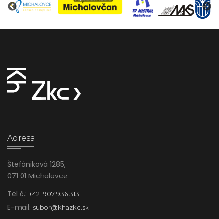
Adresa
Štefániková 1285,
071 01 Michalovce
Tel č.:
+421 907 936 313
E-mail:
subor@khazkc.sk