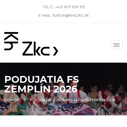
TEL Č.:
+421 907 936 313
E-MAIL:
SUBOR@KHAZKC.SK
PODUJATIA FS
ZEMPLÍN 2026
DOMOV
PODUJATIA
PODUJATIA FS ZEMPLÍN 2026