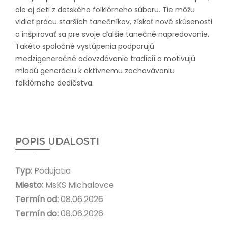
ale aj deti z detského folklórneho súboru. Tie môžu
vidieť prácu starších tanečníkov, získať nové skúsenosti
a inšpirovať sa pre svoje ďalšie tanečné napredovanie.
Takéto spoločné vystúpenia podporujú
medzigeneračné odovzdávanie tradícií a motivujú
mladú generáciu k aktívnemu zachovávaniu
folklórneho dedičstva.
POPIS UDALOSTI
Typ:
Podujatia
Miesto:
MsKS Michalovce
Termín od:
08.06.2026
Termín do:
08.06.2026