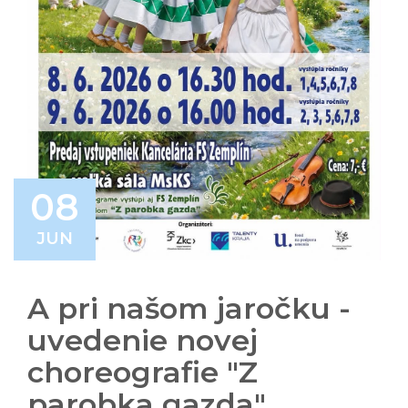
08
JUN
A pri našom jaročku -
uvedenie novej
choreografie "Z
parobka gazda"