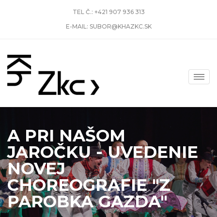
TEL Č.:
+421 907 936 313
E-MAIL:
SUBOR@KHAZKC.SK
A PRI NAŠOM
JAROČKU - UVEDENIE
NOVEJ
CHOREOGRAFIE "Z
PAROBKA GAZDA"