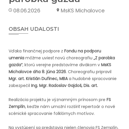
08.06.2026
MsKS Michalovce
OBSAH UDALOSTI
Vďaka finančnej podpore z
Fondu na podporu
umenia
môžme uviesť novú choreografiu
„Z parobka
gazda“
, ktorú verejne predstavíme divákom v
MsKS
Michalovce dňa 8. júna 2026
. Choreografiu pripravil
Mgr. art.
Kristián Dufinec, MBA
a hudobné spracovanie
zabezpečil
Ing. Mgr.
Radoslav Gajdoš, Dis. art.
Realizácia projektu je významným prínosom pre
FS
Zemplín
, keďže nám umožní rozšíriť repertoár o nové
scénické spracovanie folklórnych motívov.
Na vystúpení sa predstavia nielen členovia FS Zemplín,