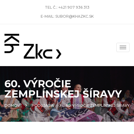
TEL Č.:
+421 907 936 313
E-MAIL:
SUBOR@KHAZKC.SK
60. VÝROČIE
ZEMPLÍNSKEJ ŠÍRAVY
DOMOV
PODUJATIA
60. VÝROČIE ZEMPLÍNSKEJ ŠÍRAVY