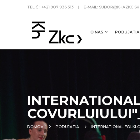
TEL Č.:
+421 907 936 313
E-MAIL:
SUBOR@KHAZKC.SK
O NÁS
PODUJATIA
INTERNATIONAL
COVURLUIULUI"
DOMOV
PODUJATIA
INTERNATIONAL FOLKLO