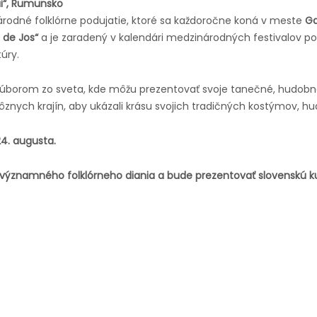
ui“, Rumunsko
árodné folklórne podujatie, ktoré sa každoročne koná v meste
Ga
 de Jos“
a je zaradený v kalendári medzinárodných festivalov p
úry.
m súborom zo sveta, kde môžu prezentovať svoje tanečné, hu
znych krajín, aby ukázali krásu svojich tradičných kostýmov, h
24. augusta.
významného folklórneho diania a bude prezentovať slovenskú ku