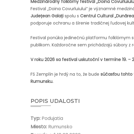
Medzinárodný folklórny festival „Doina Covurluiul
Festival „Doina Covurluiului“ je významné medzin
Județean Galați
spolu s
Centrul Cultural „Dunărea
podporuje ochranu a šírenie tradičnej ľudovej kult
Festival ponúka jedinečnú platformu folklórny
publikom. Každoročne sem prichádzajú súbory z rô
V roku 2026 sa festival uskutoční v termíne 19. – 
FS Zemplín je hrdý na to, že bude
súčasťou tohto 
Rumunsku.
POPIS UDALOSTI
Typ:
Podujatia
Miesto:
Rumunsko