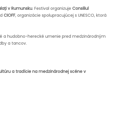
lați v Rumunsku
. Festival organizuje
Consiliul
od
CIOFF
, organizácie spolupracujúcej s UNESCO, ktorá
dobné a hudobno-herecké umenie pred medzinárodným
udby a tancov.
ltúru a tradície na medzinárodnej scéne v