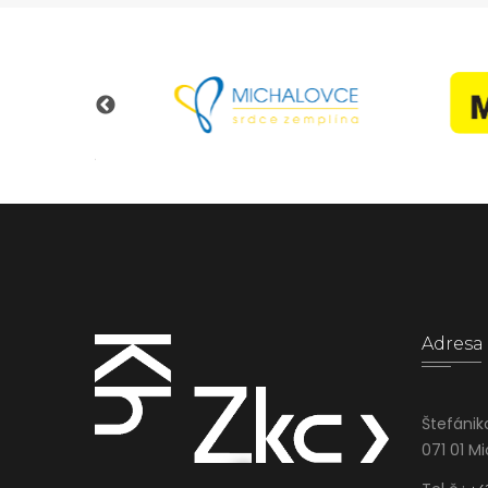
Adresa
Štefánik
071 01 M