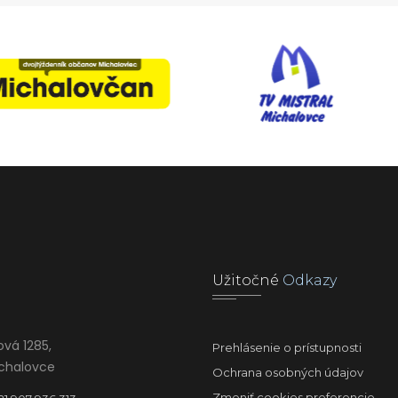
Užitočné
Odkazy
ová 1285,
Prehlásenie o prístupnosti
ichalovce
Ochrana osobných údajov
Zmeniť cookies preferencie