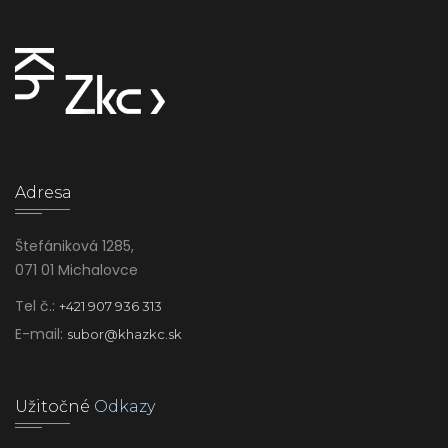
Adresa
Štefániková 1285,
071 01 Michalovce
Tel č.:
+421 907 936 313
E-mail:
subor@khazkc.sk
Užitočné
Odkazy