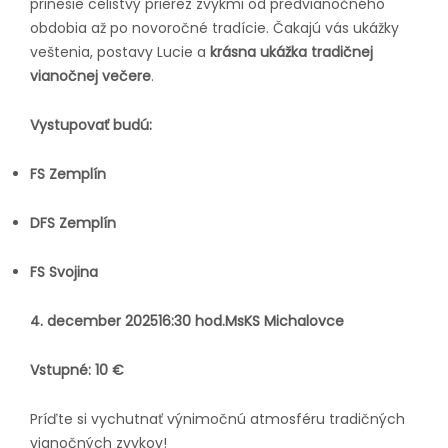
prinesie celistvý prierez zvykmi od predvianočného
obdobia až po novoročné tradície. Čakajú vás ukážky
veštenia, postavy Lucie a
krásna ukážka tradičnej
vianočnej večere
.
Vystupovať budú:
FS Zemplín
DFS Zemplín
FS Svojina
4. december 2025
16:30 hod.
MsKS Michalovce
Vstupné: 10 €
Príďte si vychutnať výnimočnú atmosféru tradičných
vianočných zvykov!