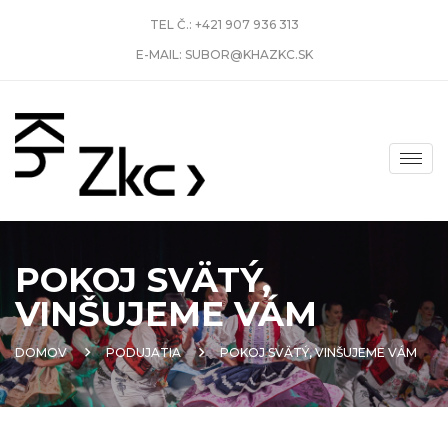
TEL Č.:
+421 907 936 313
E-MAIL:
SUBOR@KHAZKC.SK
POKOJ SVÄTÝ,
VINŠUJEME VÁM
DOMOV
PODUJATIA
POKOJ SVÄTÝ, VINŠUJEME VÁM